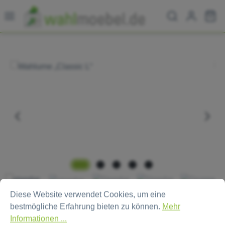
Zum Hauptinhalt springen
Wa
Bildergalerie überspringen
Cookie-Voreinstellungen
Diese Website verwendet Cookies, um eine bestmögliche Erfa
Diese Website verwendet Cookies, um eine
bestmögliche Erfahrung bieten zu können.
Mehr
Informationen ...