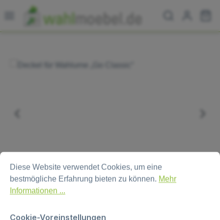
Zum Hauptinhalt springen
Wa
Bildergalerie überspringen
Cookie-Voreinstellungen
Diese Website verwendet Cookies, um eine bestmögliche Erfa
Diese Website verwendet Cookies, um eine
bestmögliche Erfahrung bieten zu können.
Mehr
Informationen ...
Cookie-Voreinstellungen